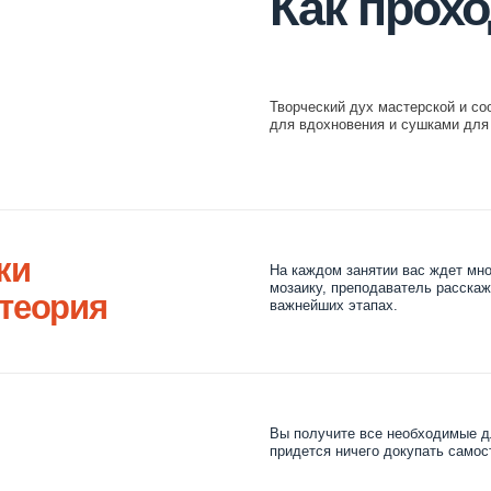
На каждом занятии вас ждет много практической 
мозаику, преподаватель расскажет об истории моз
рия
важнейших этапах.
Вы получите все необходимые для обучения инст
придется ничего докупать самостоятельно.
Ваша итоговая работа будет представлена на вып
пригласить своих друзей и родственников. В про
фуршет и торжественная церемония вручения ди
вка