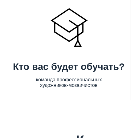
Кто вас будет обучать?
Чт
команда профессиональных
художников-мозаичистов
ск
Как проходит 
Творческий дух мастерской и сообщество едином
для вдохновения и сушками для подкрепления.