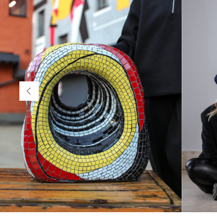
Стоимость обучени
Занятия по
будням:
Занятия по
выходным: