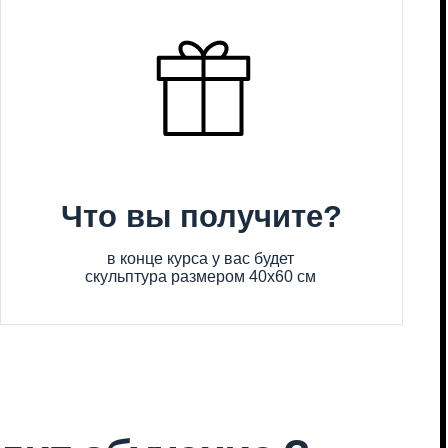
о вы получите?
в конце курса у вас будет
ульптура размером 40х60 см
обучение ?
ышленников. Зона отдыха с мозаиками