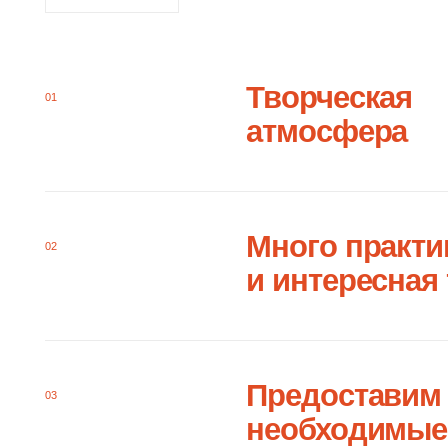
Много практики
02
и интересная тео
Предоставим
03
необходимые
материалы
Тематический
04
выпускной
и отчетная выста