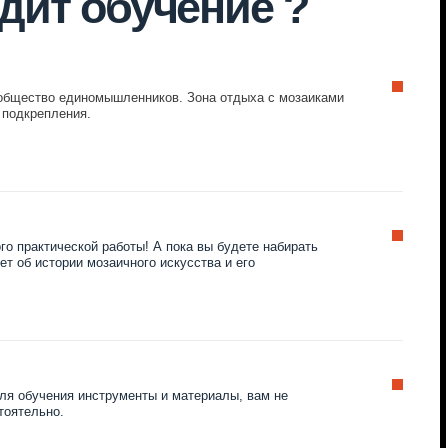
работы! А пока вы будете набирать
аичного искусства и его
рументы и материалы, вам не
ускной выставке, куда вы сможете
грамме мероприятия — фотосессия,
пломов.