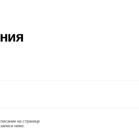
на странице
иже.
ая