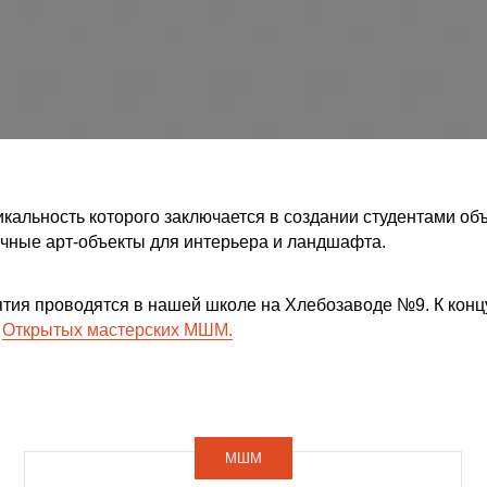
ость которого заключается в создании студентами объемной форм
арт-объекты для интерьера и ландшафта.
оводятся в нашей школе на Хлебозаводе №9. К концу курса вы сде
тых мастерских МШМ.
МШМ