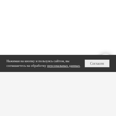
Контакты школы
Политика в отношении обработки персональных данных
© 2021-2026 МШМ | Московская Школа Мозаики
Meta* признана экстремистской организацией в РФ
Нажимая на кнопку и пользуясь сайтом, вы
Согласен
соглашаетесь на обработку
персональных данных
.