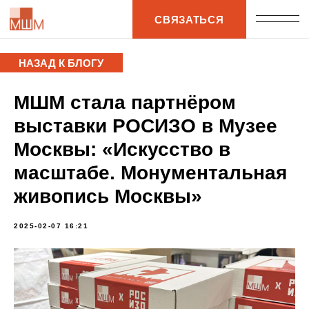
СВЯЗАТЬСЯ
ЕРТИФИКАТЫ
МАСТЕРСКИХ
Ы
МОЗАИЧНЫЕ НАБОРЫ
МАСТЕР-КЛАССЫ
АРТ-ИВЕНТЫ
БЕСПЛАТНАЯ ЭКСКУРСИ
МОЗАИКА НА ЗАКАЗ
АРТ-ПУТЕШЕСТВИЯ
ФЫ. 2025
С
ИЛЕВ. ГЕНЕРАЛЬНАЯ РЕПЕТИЦИЯ. 2025
ЫВАЮТ ПРОСТО СОВПАДЕНИЯ. 2024
ПАННО ВДНХ. 2024
БЛОГ
НАЗАД К БЛОГУ
МШМ стала партнёром
выставки РОСИЗО в Музее
Москвы: «Искусство в
масштабе. Монументальная
живопись Москвы»
2025-02-07 16:21