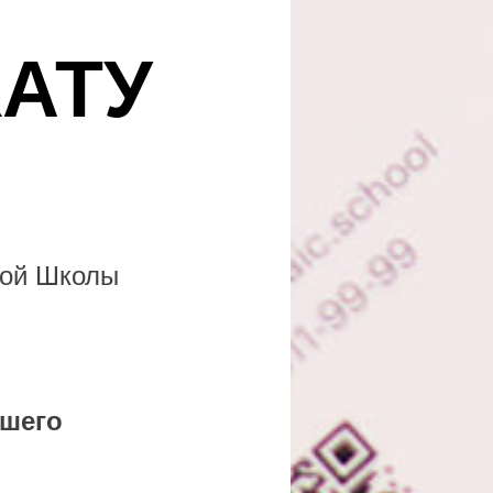
АТУ
кой Школы
ашего