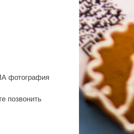
А фотография
те позвонить
Тип сертификата